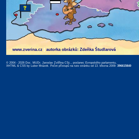
www.zverina.cz
|
autorka obrázků: Zdeňka Študlarová
© 2004 - 2026 Doc. MUDr. Jaroslav Zvěřina CSc., poslanec Evropského parlamentu,
XHTML
&
CSS
by
Lubor Mrázek
. Počet přístupů na tuto stránku od 13. března 2009:
396615840