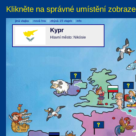
Klikněte na správné umístění zobraze
jiná vlajka
|
nová hra
|
zbývá 15 vlajek
|
info
Kypr
Hlavní město: Nikósie