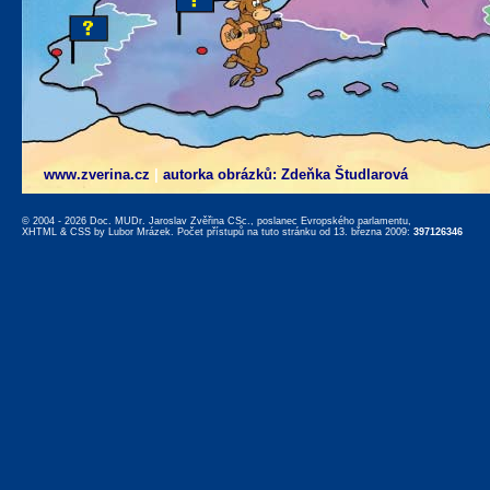
www.zverina.cz
|
autorka obrázků: Zdeňka Študlarová
© 2004 - 2026 Doc. MUDr. Jaroslav Zvěřina CSc., poslanec Evropského parlamentu,
XHTML
&
CSS
by
Lubor Mrázek
. Počet přístupů na tuto stránku od 13. března 2009:
397126346