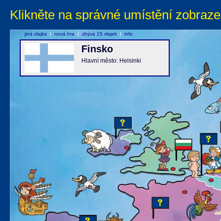
Klikněte na správné umístění zobraze
jiná vlajka
|
nová hra
|
zbývá 15 vlajek
|
info
Finsko
Hlavní město: Helsinki