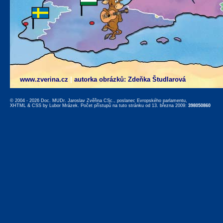
www.zverina.cz
|
autorka obrázků: Zdeňka Študlarová
© 2004 - 2026 Doc. MUDr. Jaroslav Zvěřina CSc., poslanec Evropského parlamentu,
XHTML
&
CSS
by
Lubor Mrázek
. Počet přístupů na tuto stránku od 13. března 2009:
398050860