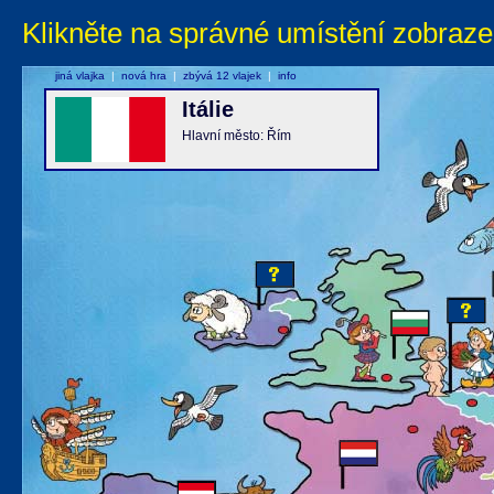
Klikněte na správné umístění zobraze
jiná vlajka
|
nová hra
|
zbývá 12 vlajek
|
info
Itálie
Hlavní město: Řím