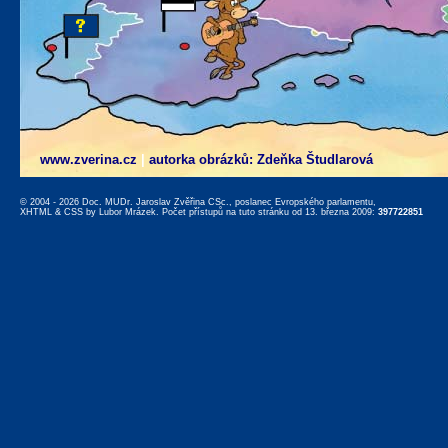
www.zverina.cz
|
autorka obrázků: Zdeňka Študlarová
© 2004 - 2026 Doc. MUDr. Jaroslav Zvěřina CSc., poslanec Evropského parlamentu,
XHTML
&
CSS
by
Lubor Mrázek
. Počet přístupů na tuto stránku od 13. března 2009:
397722851