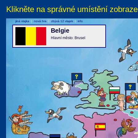
Klikněte na správné umístění zobraze
jiná vlajka
|
nová hra
|
zbývá 12 vlajek
|
info
Belgie
Hlavní město: Brusel