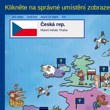
Klikněte na správné umístění zobraze
jiná vlajka
|
nová hra
|
zbývá 15 vlajek
|
info
Česká rep.
Hlavní město: Praha