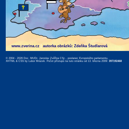
www.zverina.cz
|
autorka obrázků: Zdeňka Študlarová
© 2004 - 2026 Doc. MUDr. Jaroslav Zvěřina CSc., poslanec Evropského parlamentu,
XHTML
&
CSS
by
Lubor Mrázek
. Počet přístupů na tuto stránku od 13. března 2009:
397192468