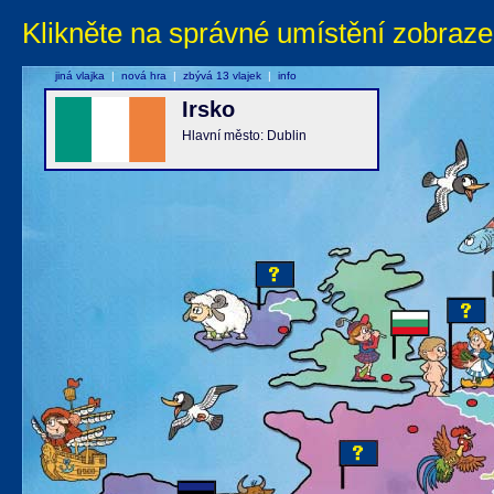
Klikněte na správné umístění zobraze
jiná vlajka
|
nová hra
|
zbývá 13 vlajek
|
info
Irsko
Hlavní město: Dublin