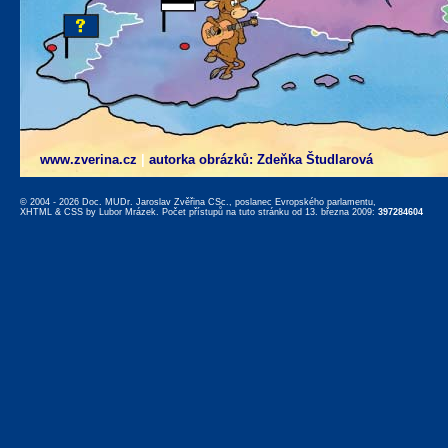
www.zverina.cz
|
autorka obrázků: Zdeňka Študlarová
© 2004 - 2026 Doc. MUDr. Jaroslav Zvěřina CSc., poslanec Evropského parlamentu,
XHTML
&
CSS
by
Lubor Mrázek
. Počet přístupů na tuto stránku od 13. března 2009:
397284604