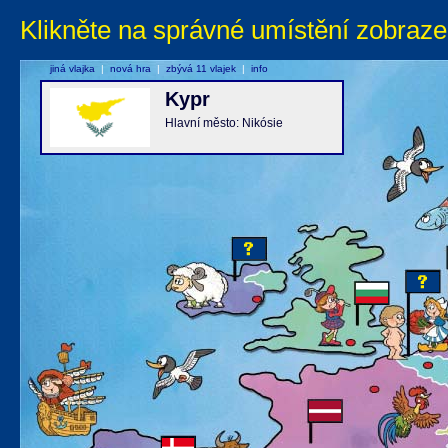
Klikněte na správné umístění zobraze
jiná vlajka
|
nová hra
|
zbývá 11 vlajek
|
info
Kypr
Hlavní město: Nikósie