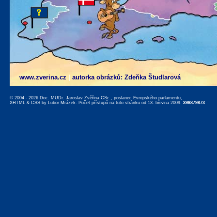
www.zverina.cz
|
autorka obrázků: Zdeňka Študlarová
© 2004 - 2026 Doc. MUDr. Jaroslav Zvěřina CSc., poslanec Evropského parlamentu,
XHTML
&
CSS
by
Lubor Mrázek
. Počet přístupů na tuto stránku od 13. března 2009:
396879873