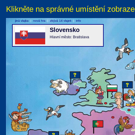
Klikněte na správné umístění zobraze
jiná vlajka
|
nová hra
|
zbývá 14 vlajek
|
info
Slovensko
Hlavní město: Bratislava