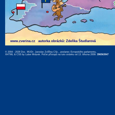
www.zverina.cz
|
autorka obrázků: Zdeňka Študlarová
© 2004 - 2026 Doc. MUDr. Jaroslav Zvěřina CSc., poslanec Evropského parlamentu,
XHTML
&
CSS
by
Lubor Mrázek
. Počet přístupů na tuto stránku od 13. března 2009:
396563947