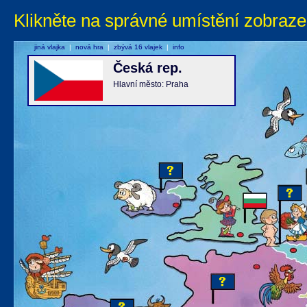
Klikněte na správné umístění zobraze
jiná vlajka
|
nová hra
|
zbývá 16 vlajek
|
info
Česká rep.
Hlavní město: Praha