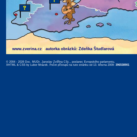
www.zverina.cz
|
autorka obrázků: Zdeňka Študlarová
© 2004 - 2026 Doc. MUDr. Jaroslav Zvěřina CSc., poslanec Evropského parlamentu,
XHTML
&
CSS
by
Lubor Mrázek
. Počet přístupů na tuto stránku od 13. března 2009:
396538901