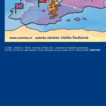
www.zverina.cz
|
autorka obrázků: Zdeňka Študlarová
© 2004 - 2026 Doc. MUDr. Jaroslav Zvěřina CSc., poslanec Evropského parlamentu,
XHTML
&
CSS
by
Lubor Mrázek
. Počet přístupů na tuto stránku od 13. března 2009:
396957098