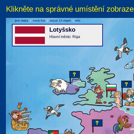
Klikněte na správné umístění zobraze
jiná vlajka
|
nová hra
|
zbývá 13 vlajek
|
info
Lotyšsko
Hlavní město: Riga