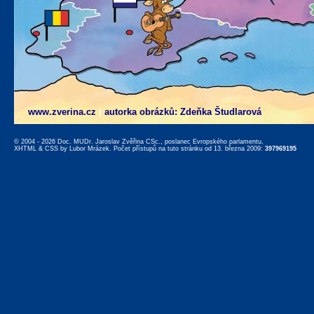
www.zverina.cz
|
autorka obrázků: Zdeňka Študlarová
© 2004 - 2026 Doc. MUDr. Jaroslav Zvěřina CSc., poslanec Evropského parlamentu,
XHTML
&
CSS
by
Lubor Mrázek
. Počet přístupů na tuto stránku od 13. března 2009:
397969195