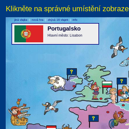
Klikněte na správné umístění zobraze
jiná vlajka
|
nová hra
|
zbývá 16 vlajek
|
info
Portugalsko
Hlavní město: Lisabon