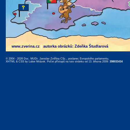
www.zverina.cz
|
autorka obrázků: Zdeňka Študlarová
© 2004 - 2026 Doc. MUDr. Jaroslav Zvěřina CSc., poslanec Evropského parlamentu,
XHTML
&
CSS
by
Lubor Mrázek
. Počet přístupů na tuto stránku od 13. března 2009:
398033434