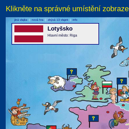
Klikněte na správné umístění zobraze
jiná vlajka
|
nová hra
|
zbývá 13 vlajek
|
info
Lotyšsko
Hlavní město: Riga