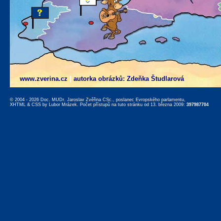
www.zverina.cz
|
autorka obrázků: Zdeňka Študlarová
© 2004 - 2026 Doc. MUDr. Jaroslav Zvěřina CSc., poslanec Evropského parlamentu,
XHTML
&
CSS
by
Lubor Mrázek
. Počet přístupů na tuto stránku od 13. března 2009:
397987704