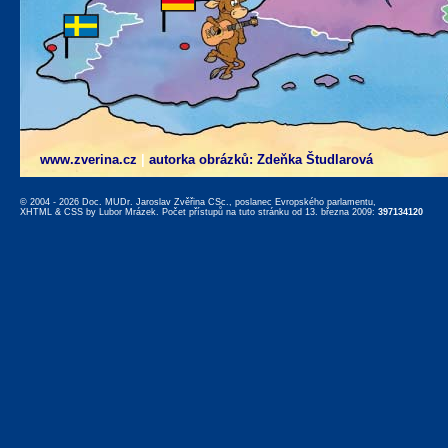
www.zverina.cz
|
autorka obrázků: Zdeňka Študlarová
© 2004 - 2026 Doc. MUDr. Jaroslav Zvěřina CSc., poslanec Evropského parlamentu,
XHTML
&
CSS
by
Lubor Mrázek
. Počet přístupů na tuto stránku od 13. března 2009:
397134120