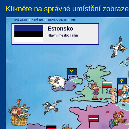
Klikněte na správné umístění zobraze
jiná vlajka
|
nová hra
|
zbývá 9 vlajek
|
info
Estonsko
Hlavní město: Tallin