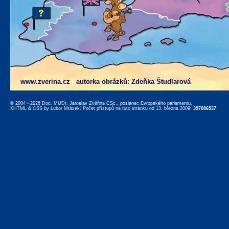
www.zverina.cz
|
autorka obrázků: Zdeňka Študlarová
© 2004 - 2026 Doc. MUDr. Jaroslav Zvěřina CSc., poslanec Evropského parlamentu,
XHTML
&
CSS
by
Lubor Mrázek
. Počet přístupů na tuto stránku od 13. března 2009:
397086537