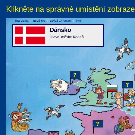
Klikněte na správné umístění zobraze
jiná vlajka
|
nová hra
|
zbývá 14 vlajek
|
info
Dánsko
Hlavní město: Kodaň