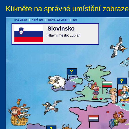
Klikněte na správné umístění zobraze
jiná vlajka
|
nová hra
|
zbývá 12 vlajek
|
info
Slovinsko
Hlavní město: Lublaň