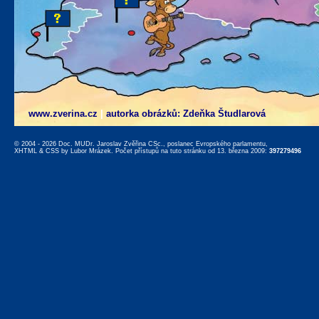
www.zverina.cz
|
autorka obrázků: Zdeňka Študlarová
© 2004 - 2026 Doc. MUDr. Jaroslav Zvěřina CSc., poslanec Evropského parlamentu,
XHTML
&
CSS
by
Lubor Mrázek
. Počet přístupů na tuto stránku od 13. března 2009:
397279496