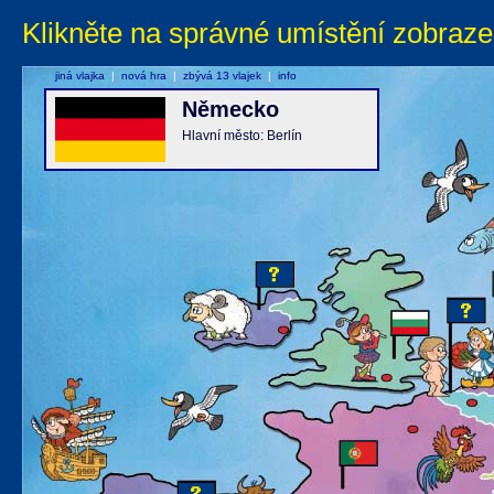
Klikněte na správné umístění zobraze
jiná vlajka
|
nová hra
|
zbývá 13 vlajek
|
info
Německo
Hlavní město: Berlín