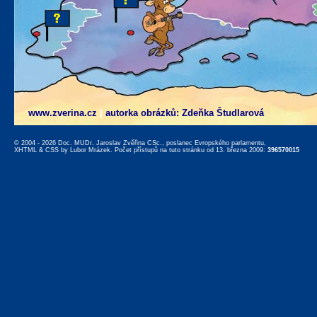
www.zverina.cz
|
autorka obrázků: Zdeňka Študlarová
© 2004 - 2026 Doc. MUDr. Jaroslav Zvěřina CSc., poslanec Evropského parlamentu,
XHTML
&
CSS
by
Lubor Mrázek
. Počet přístupů na tuto stránku od 13. března 2009:
396570015