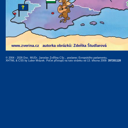
www.zverina.cz
|
autorka obrázků: Zdeňka Študlarová
© 2004 - 2026 Doc. MUDr. Jaroslav Zvěřina CSc., poslanec Evropského parlamentu,
XHTML
&
CSS
by
Lubor Mrázek
. Počet přístupů na tuto stránku od 13. března 2009:
397201128