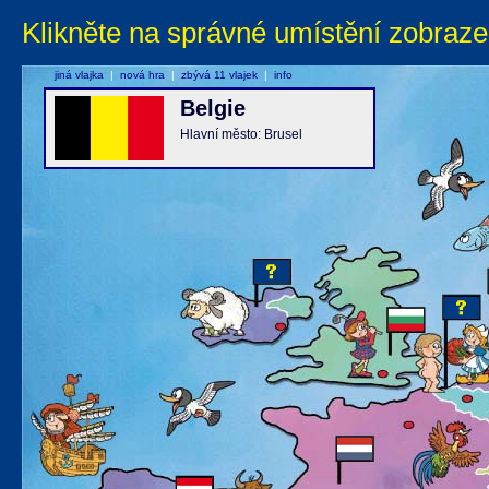
Klikněte na správné umístění zobraze
jiná vlajka
|
nová hra
|
zbývá 11 vlajek
|
info
Belgie
Hlavní město: Brusel