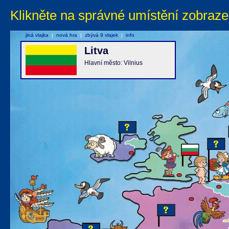
Klikněte na správné umístění zobraze
jiná vlajka
|
nová hra
|
zbývá 9 vlajek
|
info
Litva
Hlavní město: Vilnius