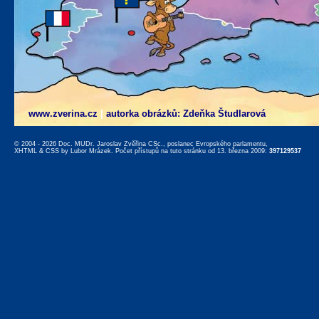
www.zverina.cz
|
autorka obrázků: Zdeňka Študlarová
© 2004 - 2026 Doc. MUDr. Jaroslav Zvěřina CSc., poslanec Evropského parlamentu,
XHTML
&
CSS
by
Lubor Mrázek
. Počet přístupů na tuto stránku od 13. března 2009:
397129537