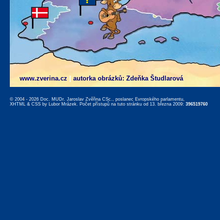
www.zverina.cz
|
autorka obrázků: Zdeňka Študlarová
© 2004 - 2026 Doc. MUDr. Jaroslav Zvěřina CSc., poslanec Evropského parlamentu,
XHTML
&
CSS
by
Lubor Mrázek
. Počet přístupů na tuto stránku od 13. března 2009:
396519760