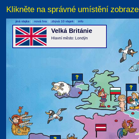
Klikněte na správné umístění zobraze
jiná vlajka
|
nová hra
|
zbývá 10 vlajek
|
info
Velká Británie
Hlavní město: Londýn