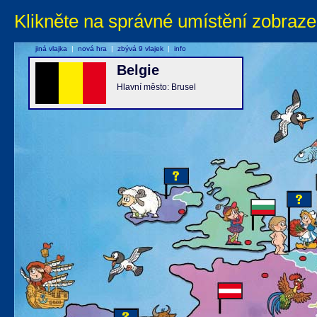
Klikněte na správné umístění zobraze
jiná vlajka
|
nová hra
|
zbývá 9 vlajek
|
info
Belgie
Hlavní město: Brusel