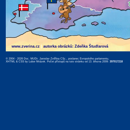
www.zverina.cz
|
autorka obrázků: Zdeňka Študlarová
© 2004 - 2026 Doc. MUDr. Jaroslav Zvěřina CSc., poslanec Evropského parlamentu,
XHTML
&
CSS
by
Lubor Mrázek
. Počet přístupů na tuto stránku od 13. března 2009:
397017218