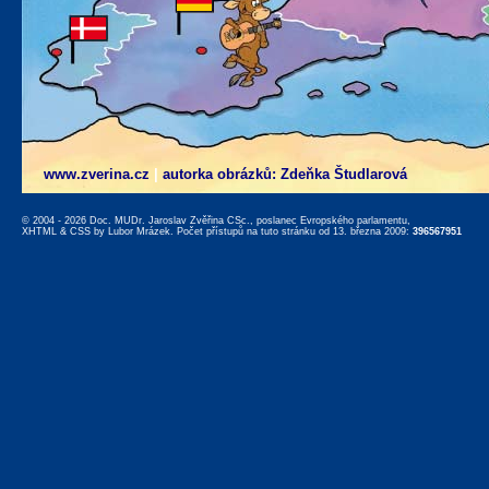
www.zverina.cz
|
autorka obrázků: Zdeňka Študlarová
© 2004 - 2026 Doc. MUDr. Jaroslav Zvěřina CSc., poslanec Evropského parlamentu,
XHTML
&
CSS
by
Lubor Mrázek
. Počet přístupů na tuto stránku od 13. března 2009:
396567951