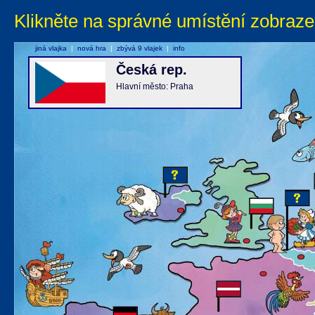
Klikněte na správné umístění zobraze
jiná vlajka
|
nová hra
|
zbývá 9 vlajek
|
info
Česká rep.
Hlavní město: Praha