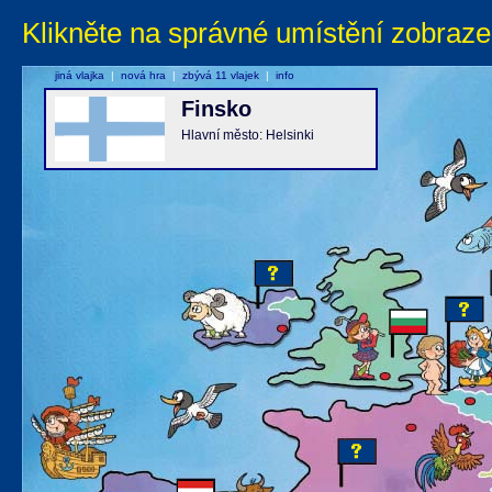
Klikněte na správné umístění zobraze
jiná vlajka
|
nová hra
|
zbývá 11 vlajek
|
info
Finsko
Hlavní město: Helsinki