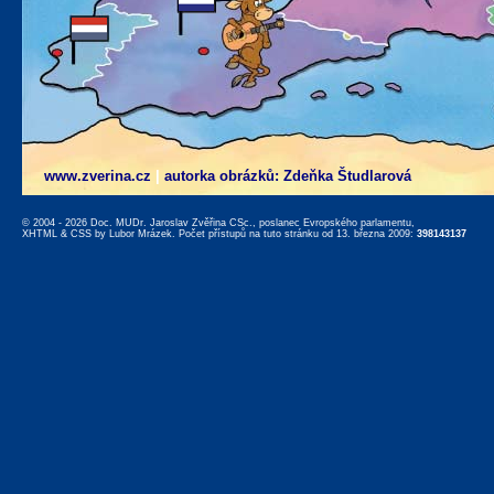
www.zverina.cz
|
autorka obrázků: Zdeňka Študlarová
© 2004 - 2026 Doc. MUDr. Jaroslav Zvěřina CSc., poslanec Evropského parlamentu,
XHTML
&
CSS
by
Lubor Mrázek
. Počet přístupů na tuto stránku od 13. března 2009:
398143137