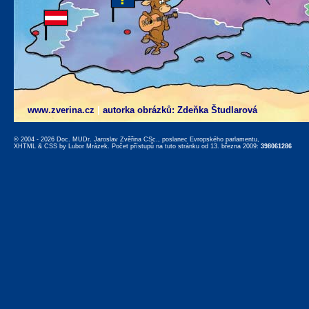
www.zverina.cz
|
autorka obrázků: Zdeňka Študlarová
© 2004 - 2026 Doc. MUDr. Jaroslav Zvěřina CSc., poslanec Evropského parlamentu,
XHTML
&
CSS
by
Lubor Mrázek
. Počet přístupů na tuto stránku od 13. března 2009:
398061286