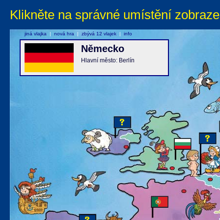
Klikněte na správné umístění zobraze
jiná vlajka
|
nová hra
|
zbývá 12 vlajek
|
info
Německo
Hlavní město: Berlín