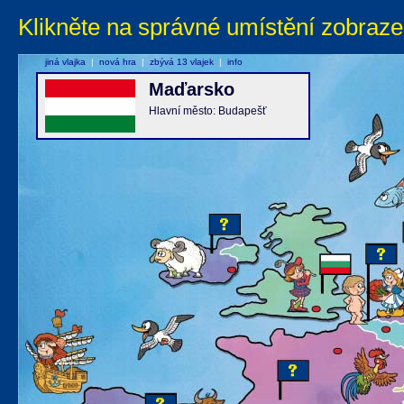
Klikněte na správné umístění zobraze
jiná vlajka
|
nová hra
|
zbývá 13 vlajek
|
info
Maďarsko
Hlavní město: Budapešť