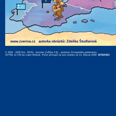
www.zverina.cz
|
autorka obrázků: Zdeňka Študlarová
© 2004 - 2026 Doc. MUDr. Jaroslav Zvěřina CSc., poslanec Evropského parlamentu,
XHTML
&
CSS
by
Lubor Mrázek
. Počet přístupů na tuto stránku od 13. března 2009:
397820363