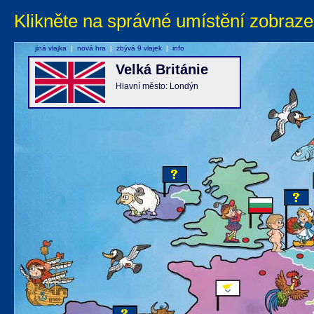
Klikněte na správné umístění zobraze
jiná vlajka
|
nová hra
|
zbývá 9 vlajek
|
info
Velká Británie
Hlavní město: Londýn