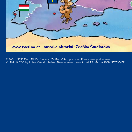
www.zverina.cz
|
autorka obrázků: Zdeňka Študlarová
© 2004 - 2026 Doc. MUDr. Jaroslav Zvěřina CSc., poslanec Evropského parlamentu,
XHTML
&
CSS
by
Lubor Mrázek
. Počet přístupů na tuto stránku od 13. března 2009:
397998452