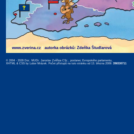
www.zverina.cz
|
autorka obrázků: Zdeňka Študlarová
© 2004 - 2026 Doc. MUDr. Jaroslav Zvěřina CSc., poslanec Evropského parlamentu,
XHTML
&
CSS
by
Lubor Mrázek
. Počet přístupů na tuto stránku od 13. března 2009:
396530711