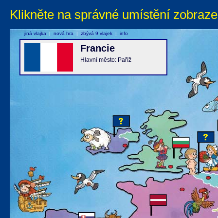
Klikněte na správné umístění zobraze
jiná vlajka
|
nová hra
|
zbývá 9 vlajek
|
info
Francie
Hlavní město: Paříž