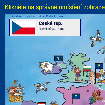
Klikněte na správné umístění zobraze
jiná vlajka
|
nová hra
|
zbývá 11 vlajek
|
info
Česká rep.
Hlavní město: Praha