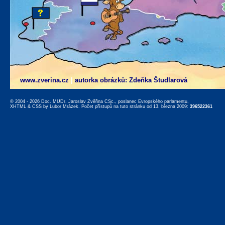
www.zverina.cz
|
autorka obrázků: Zdeňka Študlarová
© 2004 - 2026 Doc. MUDr. Jaroslav Zvěřina CSc., poslanec Evropského parlamentu,
XHTML
&
CSS
by
Lubor Mrázek
. Počet přístupů na tuto stránku od 13. března 2009:
396522361