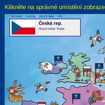
Klikněte na správné umístění zobraze
jiná vlajka
|
nová hra
|
zbývá 8 vlajek
|
info
Česká rep.
Hlavní město: Praha