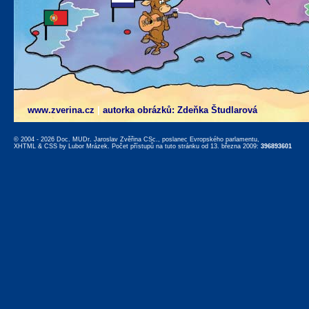
www.zverina.cz
|
autorka obrázků: Zdeňka Študlarová
© 2004 - 2026 Doc. MUDr. Jaroslav Zvěřina CSc., poslanec Evropského parlamentu,
XHTML
&
CSS
by
Lubor Mrázek
. Počet přístupů na tuto stránku od 13. března 2009:
396893601