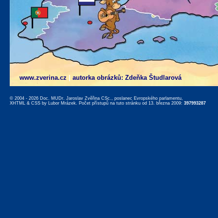
www.zverina.cz
|
autorka obrázků: Zdeňka Študlarová
© 2004 - 2026 Doc. MUDr. Jaroslav Zvěřina CSc., poslanec Evropského parlamentu,
XHTML
&
CSS
by
Lubor Mrázek
. Počet přístupů na tuto stránku od 13. března 2009:
397993287