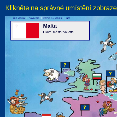
Klikněte na správné umístění zobraze
jiná vlajka
|
nová hra
|
zbývá 10 vlajek
|
info
Malta
Hlavní město: Valletta