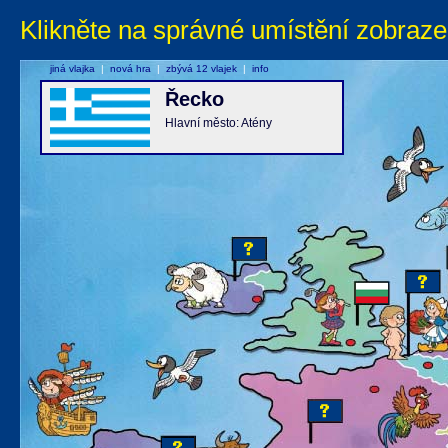
Klikněte na správné umístění zobraze
jiná vlajka
|
nová hra
|
zbývá 12 vlajek
|
info
Řecko
Hlavní město: Atény