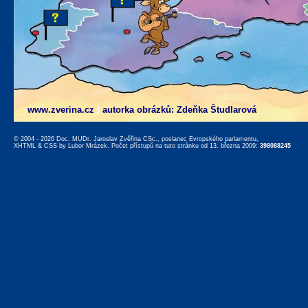
www.zverina.cz
|
autorka obrázků: Zdeňka Študlarová
© 2004 - 2026 Doc. MUDr. Jaroslav Zvěřina CSc., poslanec Evropského parlamentu,
XHTML
&
CSS
by
Lubor Mrázek
. Počet přístupů na tuto stránku od 13. března 2009:
398088245