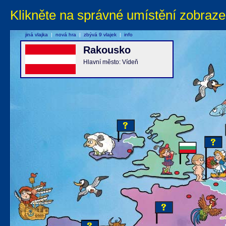
Klikněte na správné umístění zobraze
jiná vlajka
|
nová hra
|
zbývá 9 vlajek
|
info
Rakousko
Hlavní město: Vídeň