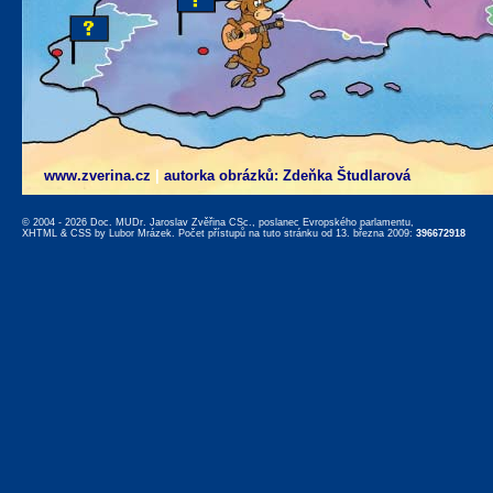
www.zverina.cz
|
autorka obrázků: Zdeňka Študlarová
© 2004 - 2026 Doc. MUDr. Jaroslav Zvěřina CSc., poslanec Evropského parlamentu,
XHTML
&
CSS
by
Lubor Mrázek
. Počet přístupů na tuto stránku od 13. března 2009:
396672918