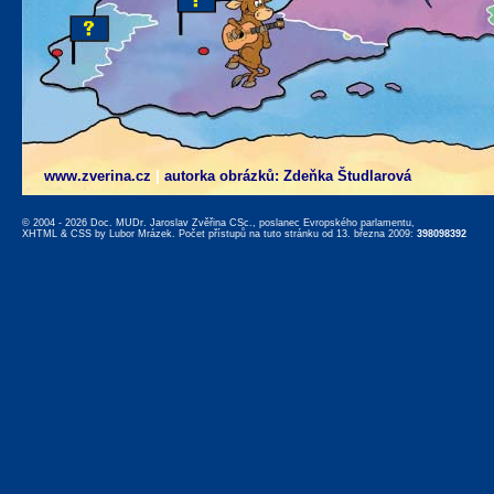
www.zverina.cz
|
autorka obrázků: Zdeňka Študlarová
© 2004 - 2026 Doc. MUDr. Jaroslav Zvěřina CSc., poslanec Evropského parlamentu,
XHTML
&
CSS
by
Lubor Mrázek
. Počet přístupů na tuto stránku od 13. března 2009:
398098392