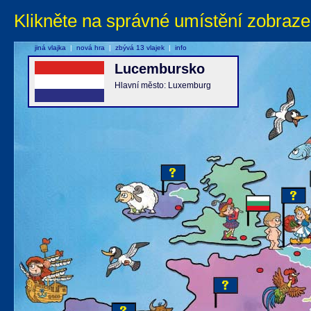
Klikněte na správné umístění zobraze
jiná vlajka
|
nová hra
|
zbývá 13 vlajek
|
info
Lucembursko
Hlavní město: Luxemburg