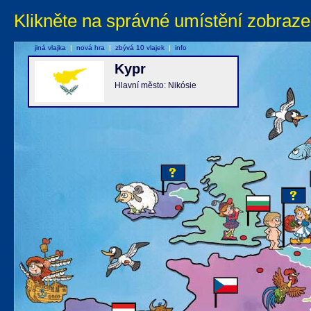
Klikněte na správné umístění zobraze
jiná vlajka
|
nová hra
|
zbývá 10 vlajek
|
info
Kypr
Hlavní město: Nikósie