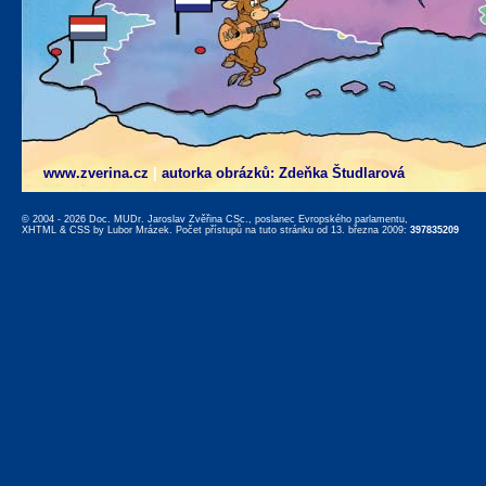
www.zverina.cz
|
autorka obrázků: Zdeňka Študlarová
© 2004 - 2026 Doc. MUDr. Jaroslav Zvěřina CSc., poslanec Evropského parlamentu,
XHTML
&
CSS
by
Lubor Mrázek
. Počet přístupů na tuto stránku od 13. března 2009:
397835209