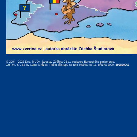
www.zverina.cz
|
autorka obrázků: Zdeňka Študlarová
© 2004 - 2026 Doc. MUDr. Jaroslav Zvěřina CSc., poslanec Evropského parlamentu,
XHTML
&
CSS
by
Lubor Mrázek
. Počet přístupů na tuto stránku od 13. března 2009:
396520063