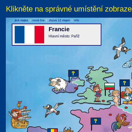
Klikněte na správné umístění zobraze
jiná vlajka
|
nová hra
|
zbývá 12 vlajek
|
info
Francie
Hlavní město: Paříž