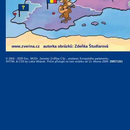
www.zverina.cz
|
autorka obrázků: Zdeňka Študlarová
© 2004 - 2026 Doc. MUDr. Jaroslav Zvěřina CSc., poslanec Evropského parlamentu,
XHTML
&
CSS
by
Lubor Mrázek
. Počet přístupů na tuto stránku od 13. března 2009:
398571261