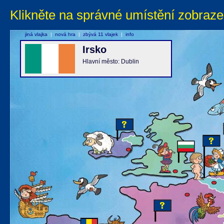
Klikněte na správné umístění zobraze
jiná vlajka
|
nová hra
|
zbývá 11 vlajek
|
info
Irsko
Hlavní město: Dublin