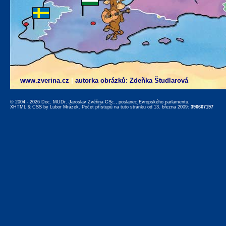
www.zverina.cz
|
autorka obrázků: Zdeňka Študlarová
© 2004 - 2026 Doc. MUDr. Jaroslav Zvěřina CSc., poslanec Evropského parlamentu,
XHTML
&
CSS
by
Lubor Mrázek
. Počet přístupů na tuto stránku od 13. března 2009:
396667197