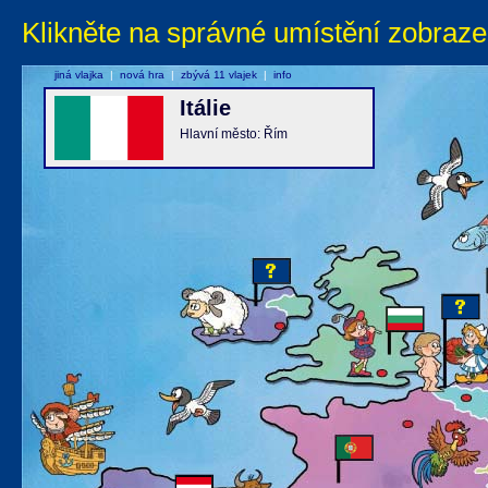
Klikněte na správné umístění zobraze
jiná vlajka
|
nová hra
|
zbývá 11 vlajek
|
info
Itálie
Hlavní město: Řím