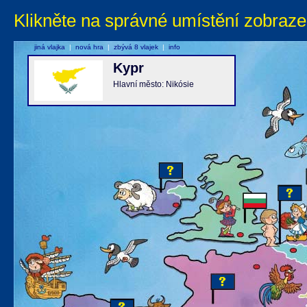
Klikněte na správné umístění zobraze
jiná vlajka
|
nová hra
|
zbývá 8 vlajek
|
info
Kypr
Hlavní město: Nikósie