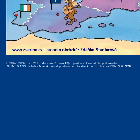
www.zverina.cz
|
autorka obrázků: Zdeňka Študlarová
© 2004 - 2026 Doc. MUDr. Jaroslav Zvěřina CSc., poslanec Evropského parlamentu,
XHTML
&
CSS
by
Lubor Mrázek
. Počet přístupů na tuto stránku od 13. března 2009:
396670260