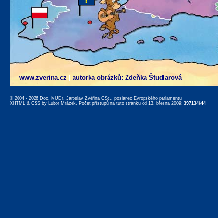
www.zverina.cz
|
autorka obrázků: Zdeňka Študlarová
© 2004 - 2026 Doc. MUDr. Jaroslav Zvěřina CSc., poslanec Evropského parlamentu,
XHTML
&
CSS
by
Lubor Mrázek
. Počet přístupů na tuto stránku od 13. března 2009:
397134644