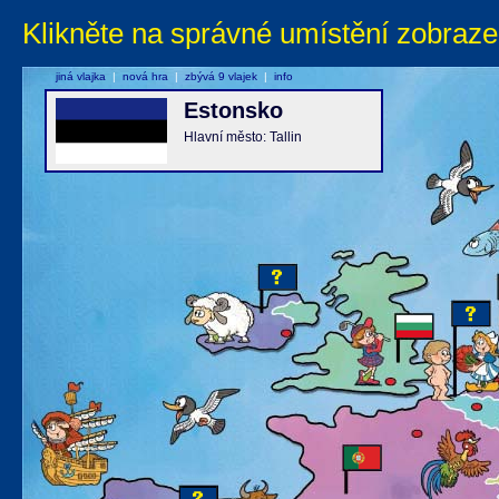
Klikněte na správné umístění zobraze
jiná vlajka
|
nová hra
|
zbývá 9 vlajek
|
info
Estonsko
Hlavní město: Tallin