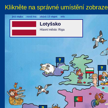
Klikněte na správné umístění zobraze
jiná vlajka
|
nová hra
|
zbývá 13 vlajek
|
info
Lotyšsko
Hlavní město: Riga