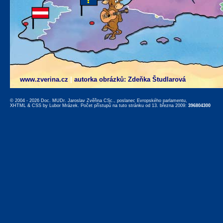
www.zverina.cz
|
autorka obrázků: Zdeňka Študlarová
© 2004 - 2026 Doc. MUDr. Jaroslav Zvěřina CSc., poslanec Evropského parlamentu,
XHTML
&
CSS
by
Lubor Mrázek
. Počet přístupů na tuto stránku od 13. března 2009:
396804300