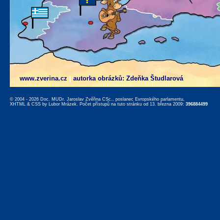
www.zverina.cz
|
autorka obrázků: Zdeňka Študlarová
© 2004 - 2026 Doc. MUDr. Jaroslav Zvěřina CSc., poslanec Evropského parlamentu,
XHTML
&
CSS
by
Lubor Mrázek
. Počet přístupů na tuto stránku od 13. března 2009:
396884499