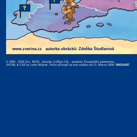
www.zverina.cz
|
autorka obrázků: Zdeňka Študlarová
© 2004 - 2026 Doc. MUDr. Jaroslav Zvěřina CSc., poslanec Evropského parlamentu,
XHTML
&
CSS
by
Lubor Mrázek
. Počet přístupů na tuto stránku od 13. března 2009:
396516487