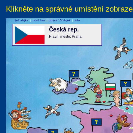
Klikněte na správné umístění zobraze
jiná vlajka
|
nová hra
|
zbývá 15 vlajek
|
info
Česká rep.
Hlavní město: Praha