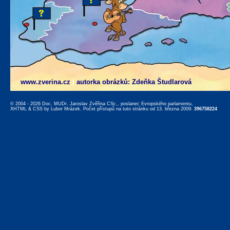
www.zverina.cz
|
autorka obrázků: Zdeňka Študlarová
© 2004 - 2026 Doc. MUDr. Jaroslav Zvěřina CSc., poslanec Evropského parlamentu,
XHTML
&
CSS
by
Lubor Mrázek
. Počet přístupů na tuto stránku od 13. března 2009:
396758224