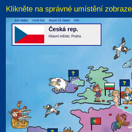
Klikněte na správné umístění zobraze
jiná vlajka
|
nová hra
|
zbývá 12 vlajek
|
info
Česká rep.
Hlavní město: Praha