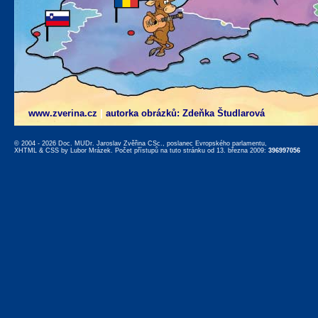
www.zverina.cz
|
autorka obrázků: Zdeňka Študlarová
© 2004 - 2026 Doc. MUDr. Jaroslav Zvěřina CSc., poslanec Evropského parlamentu,
XHTML
&
CSS
by
Lubor Mrázek
. Počet přístupů na tuto stránku od 13. března 2009:
396997056