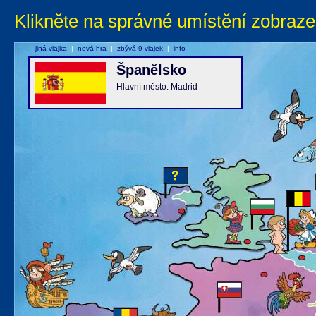
Klikněte na správné umístění zobraze
jiná vlajka
|
nová hra
|
zbývá 9 vlajek
|
info
Španělsko
Hlavní město: Madrid