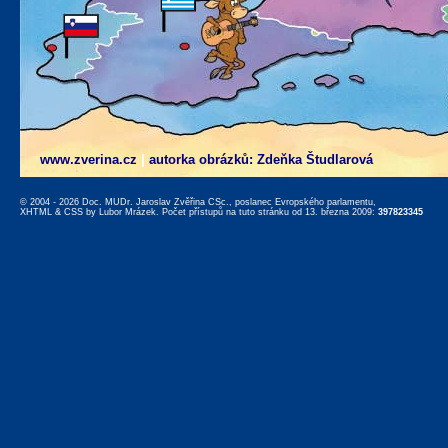
www.zverina.cz
|
autorka obrázků: Zdeňka Študlarová
© 2004 - 2026 Doc. MUDr. Jaroslav Zvěřina CSc., poslanec Evropského parlamentu,
XHTML
&
CSS
by
Lubor Mrázek
. Počet přístupů na tuto stránku od 13. března 2009:
397823345