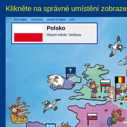
Klikněte na správné umístění zobraze
jiná vlajka
|
nová hra
|
zbývá 9 vlajek
|
info
Polsko
Hlavní město: Varšava