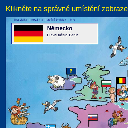
Klikněte na správné umístění zobraze
jiná vlajka
|
nová hra
|
zbývá 9 vlajek
|
info
Německo
Hlavní město: Berlín