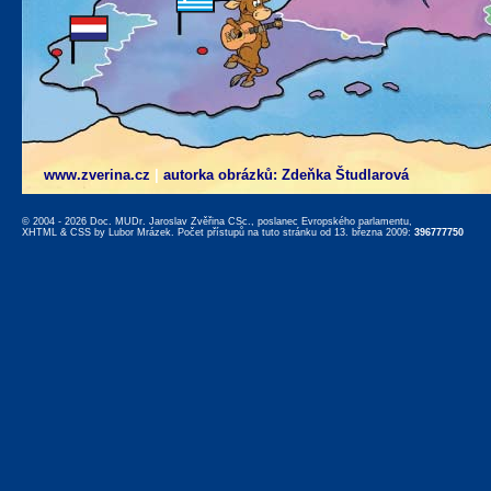
www.zverina.cz
|
autorka obrázků: Zdeňka Študlarová
© 2004 - 2026 Doc. MUDr. Jaroslav Zvěřina CSc., poslanec Evropského parlamentu,
XHTML
&
CSS
by
Lubor Mrázek
. Počet přístupů na tuto stránku od 13. března 2009:
396777750