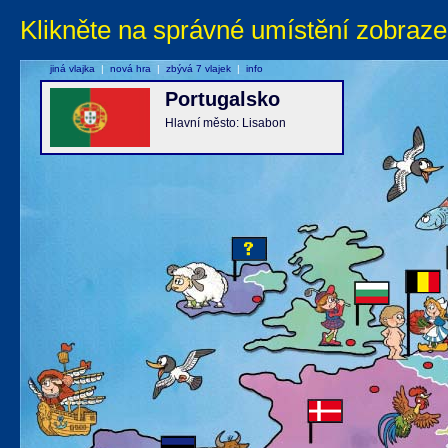
Klikněte na správné umístění zobraze
jiná vlajka
|
nová hra
|
zbývá 7 vlajek
|
info
Portugalsko
Hlavní město: Lisabon