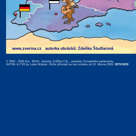
www.zverina.cz
|
autorka obrázků: Zdeňka Študlarová
© 2004 - 2026 Doc. MUDr. Jaroslav Zvěřina CSc., poslanec Evropského parlamentu,
XHTML
&
CSS
by
Lubor Mrázek
. Počet přístupů na tuto stránku od 13. března 2009:
397913659