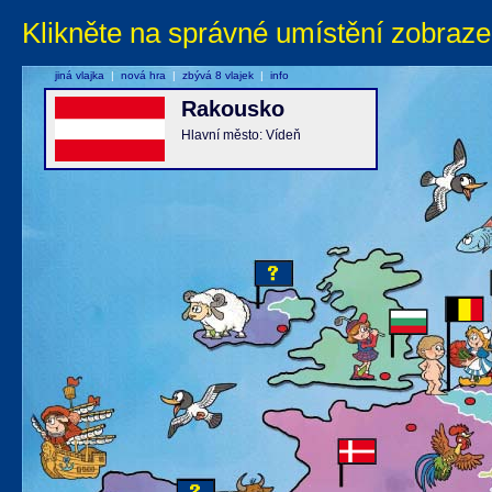
Klikněte na správné umístění zobraze
jiná vlajka
|
nová hra
|
zbývá 8 vlajek
|
info
Rakousko
Hlavní město: Vídeň