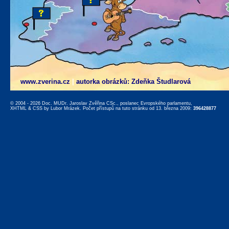
www.zverina.cz
|
autorka obrázků: Zdeňka Študlarová
© 2004 - 2026 Doc. MUDr. Jaroslav Zvěřina CSc., poslanec Evropského parlamentu,
XHTML
&
CSS
by
Lubor Mrázek
. Počet přístupů na tuto stránku od 13. března 2009:
396428877