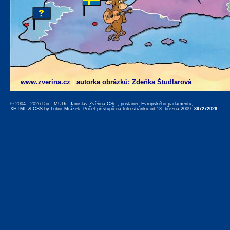
www.zverina.cz
|
autorka obrázků: Zdeňka Študlarová
© 2004 - 2026 Doc. MUDr. Jaroslav Zvěřina CSc., poslanec Evropského parlamentu,
XHTML
&
CSS
by
Lubor Mrázek
. Počet přístupů na tuto stránku od 13. března 2009:
397272026