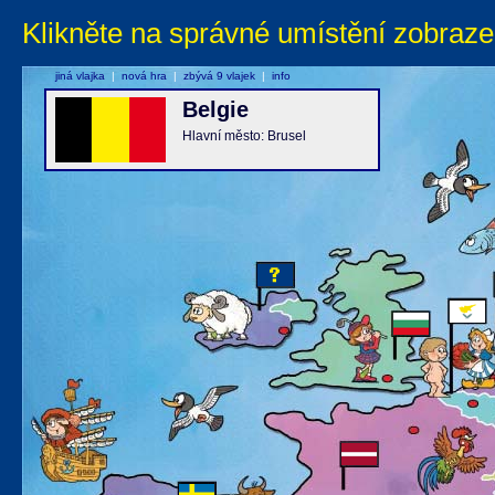
Klikněte na správné umístění zobraze
jiná vlajka
|
nová hra
|
zbývá 9 vlajek
|
info
Belgie
Hlavní město: Brusel