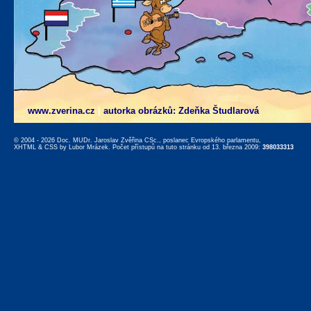
www.zverina.cz
|
autorka obrázků: Zdeňka Študlarová
© 2004 - 2026 Doc. MUDr. Jaroslav Zvěřina CSc., poslanec Evropského parlamentu,
XHTML
&
CSS
by
Lubor Mrázek
. Počet přístupů na tuto stránku od 13. března 2009:
398033313