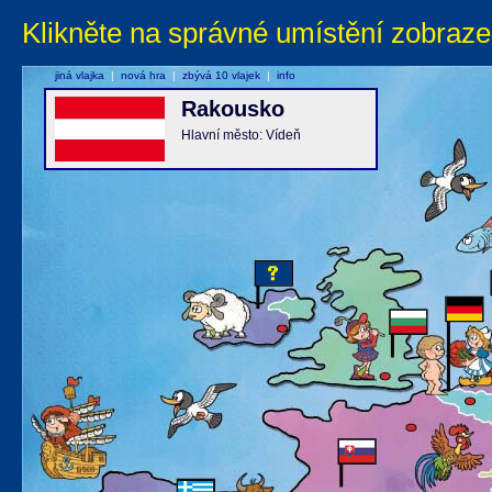
Klikněte na správné umístění zobraze
jiná vlajka
|
nová hra
|
zbývá 10 vlajek
|
info
Rakousko
Hlavní město: Vídeň